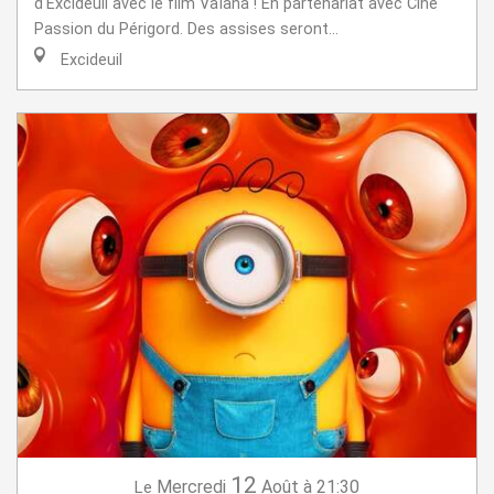
d'Excideuil avec le film Vaïana ! En partenariat avec Ciné
Passion du Périgord. Des assises seront...
Excideuil
12
Mercredi
Août
à 21:30
Le