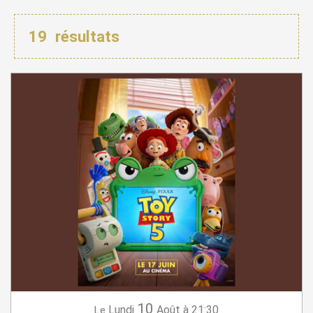
19
résultats
10
Lundi
Août
à 21:30
Le