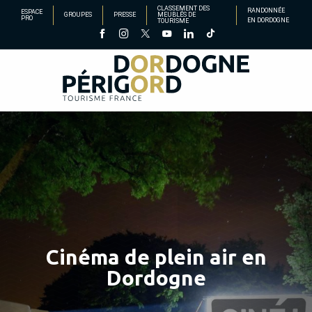
Aller
CLASSEMENT DES
RANDONNÉE
ESPACE
GROUPES
PRESSE
MEUBLÉS DE
PRO
EN DORDOGNE
TOURISME
au
contenu
principal
Cinéma de plein air en
Dordogne