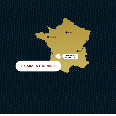
PARIS
RENNES
LYON
DORDOGNE
PÉRIGORD
BIARRITZ
COMMENT VENIR ?