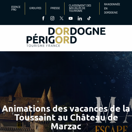
Aller
RANDONNÉE
CLASSEMENT DES
ESPACE
GROUPES
PRESSE
MEUBLÉS DE
EN
au
PRO
TOURISME
DORDOGNE
contenu
principal
Animations des vacances de la
Toussaint au Château de
Marzac