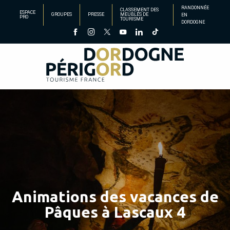
Aller
RANDONNÉE
CLASSEMENT DES
ESPACE
GROUPES
PRESSE
MEUBLÉS DE
EN
au
PRO
TOURISME
DORDOGNE
contenu
principal
Animations des vacances de
Pâques à Lascaux 4