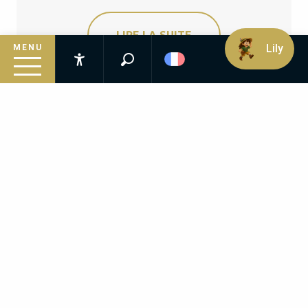
LIRE LA SUITE
Lily
MENU
Recherche
Accessibilité
VOIR TOUTES LES ANIMATIONS DE PÂQUES
Inspirez-vous
Suivez le guide
Préparez votre séjour
Evènements à ne pas manquer
Infos pratiques
VOUS AIMEREZ PEUT-ÊTRE...
Cadouin fête son printemps
Le village de Cadouin s’anime pour l’arrivée du
Printemps. 3 jours d’animations sur le thème « la