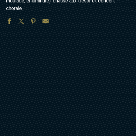
moulage, enluminure), chasse aux trésor et concert
chorale