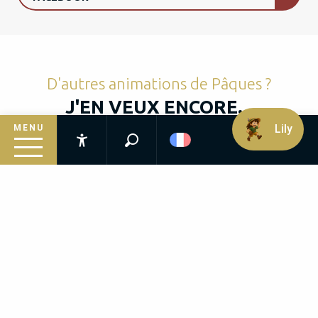
D'autres animations de Pâques ?
J'EN VEUX ENCORE...
Lily
MENU
Recherche
Accessibilité
Animations des vacances de Pâques à la
Inspirez-vous
Filature de laine de Belvès
Suivez le guide
Venez découvrir la douceur de la fibre laine et la
magie de la transformation de la toison du mouton
Préparez votre séjour
en fil… A travers des démonstrations, des
expositions interactives et des...
Infos pratiques
LIRE LA SUITE