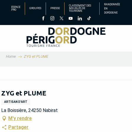
Aller
RANDONNÉE
CLASSEMENT DES
ESPACE
GROUPES
PRESSE
MEUBLÉS DE
EN
au
PRO
TOURISME
DORDOGNE
contenu
principal
Home
ZYG et PLUME
ZYG et PLUME
ARTISAN D'ART
La Boissière, 24250 Nabirat
M'y rendre
Partager