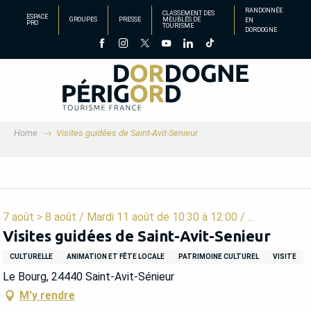
Aller
RANDONNÉE
CLASSEMENT DES
ESPACE
GROUPES
PRESSE
MEUBLÉS DE
EN
au
PRO
TOURISME
DORDOGNE
contenu
principal
Home
Visites guidées de Saint-Avit-Senieur
7 août > 8 août / Mardi 11 août de 10:30 à 12:00 / ...
Visites guidées de Saint-Avit-Senieur
CULTURELLE
ANIMATION ET FÊTE LOCALE
PATRIMOINE CULTUREL
VISITE
Le Bourg, 24440 Saint-Avit-Sénieur
M'y rendre