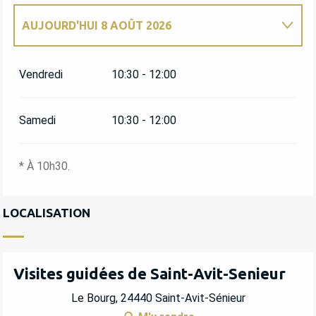
AUJOURD'HUI
8 AOÛT 2026
MARDI 14 JUILLET 2026
Vendredi
10:30 - 12:00
DU
17 JUILLET 2026
AU
18 JUILLET 2026
Samedi
10:30 - 12:00
MARDI 21 JUILLET 2026
* À 10h30.
DU
24 JUILLET 2026
AU
25 JUILLET 2026
LOCALISATION
MARDI 28 JUILLET 2026
DU
31 JUILLET 2026
AU
1 AOÛT 2026
Visites guidées de Saint-Avit-Senieur
Le Bourg, 24440 Saint-Avit-Sénieur
MARDI 4 AOÛT 2026