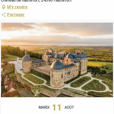
château de hautefort, 24390 Hautefort
M'y rendre
Partager
OUVERTURE ET COORDONNÉES
11
MARDI
AOÛT