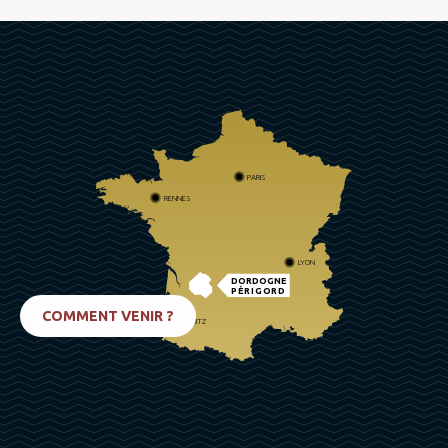
PARIS
RENNES
LYON
DORDOGNE
PÉRIGORD
COMMENT VENIR ?
BIARRITZ