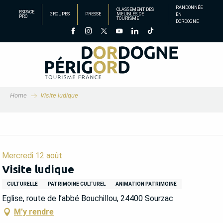
Aller
RANDONNÉE
CLASSEMENT DES
ESPACE
GROUPES
PRESSE
MEUBLÉS DE
EN
au
PRO
TOURISME
DORDOGNE
contenu
principal
Home
Visite ludique
Mercredi 12 août
Visite ludique
CULTURELLE
PATRIMOINE CULTUREL
ANIMATION PATRIMOINE
Eglise, route de l’abbé Bouchillou, 24400 Sourzac
M'y rendre