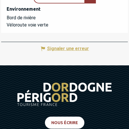
Environnement
Environnement
Bord de rivière
Véloroute voie verte
Signaler une erreur
NOUS ÉCRIRE