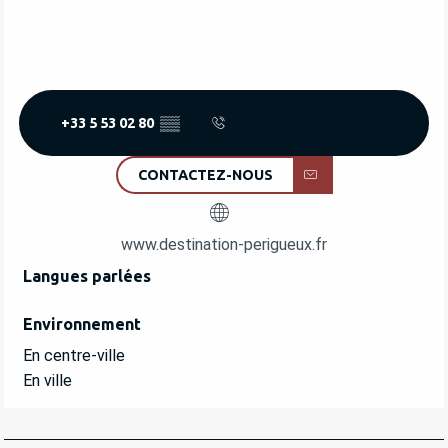
DIMANCHE 19 JUILLET 2026
MARDI 21 JUILLET 2026
+33 5 53 02 80
▒▒
MARDI 4 AOÛT 2026
CONTACTEZ-NOUS
JEUDI 6 AOÛT 2026
www.destination-perigueux.fr
MARDI 18 AOÛT 2026
Langues parlées
Langues parlées
JEUDI 27 AOÛT 2026
Environnement
Environnement
En centre-ville
En ville