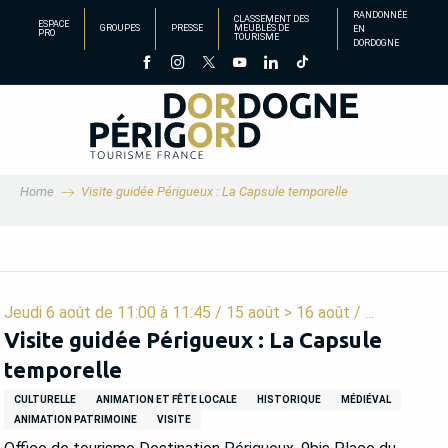
Aller
RANDONNÉE
CLASSEMENT DES
ESPACE
GROUPES
PRESSE
MEUBLÉS DE
EN
au
PRO
TOURISME
DORDOGNE
contenu
principal
Home
Visite guidée Périgueux : La Capsule temporelle
Jeudi 6 août de 11:00 à 11:45 / 15 août > 16 août / ...
Visite guidée Périgueux : La Capsule
temporelle
CULTURELLE
ANIMATION ET FÊTE LOCALE
HISTORIQUE
MÉDIÉVAL
ANIMATION PATRIMOINE
VISITE