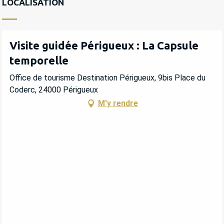
MERCREDI 3 JUIN 2026
LOCALISATION
MERCREDI 10 JUIN 2026
Visite guidée Périgueux : La Capsule
temporelle
MERCREDI 17 JUIN 2026
Office de tourisme Destination Périgueux, 9bis Place du
MERCREDI 24 JUIN 2026
Coderc, 24000 Périgueux
M'y rendre
MERCREDI 1 JUILLET 2026
SAMEDI 4 JUILLET 2026
MERCREDI 8 JUILLET 2026
JEUDI 16 JUILLET 2026