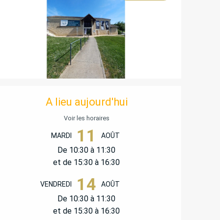
OUVERTURE ET COORD
A lieu aujourd'hui
Voir les horaires
11
MARDI
AOÛT
De 10:30 à 11:30
et de 15:30 à 16:30
14
VENDREDI
AOÛT
De 10:30 à 11:30
et de 15:30 à 16:30