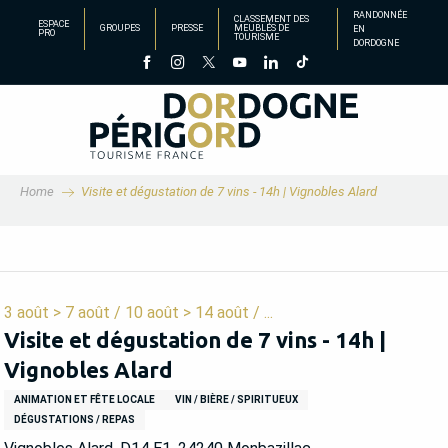
Aller
RANDONNÉE
CLASSEMENT DES
ESPACE
GROUPES
PRESSE
MEUBLÉS DE
EN
au
PRO
TOURISME
DORDOGNE
contenu
principal
Home
Visite et dégustation de 7 vins - 14h | Vignobles Alard
3 août > 7 août / 10 août > 14 août / ...
Visite et dégustation de 7 vins - 14h |
Vignobles Alard
ANIMATION ET FÊTE LOCALE
VIN / BIÈRE / SPIRITUEUX
DÉGUSTATIONS / REPAS