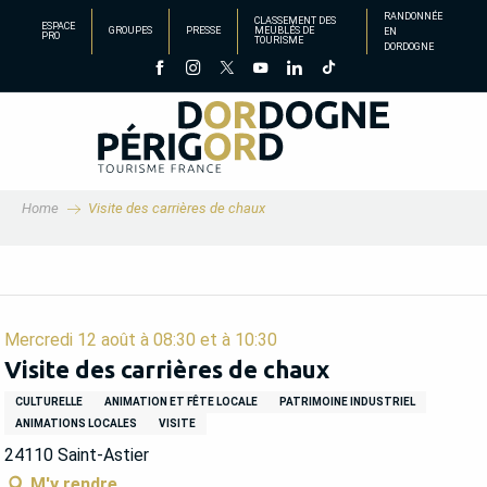
Aller
RANDONNÉE
CLASSEMENT DES
ESPACE
GROUPES
PRESSE
MEUBLÉS DE
EN
au
PRO
TOURISME
DORDOGNE
contenu
principal
Home
Visite des carrières de chaux
Mercredi 12 août à 08:30 et à 10:30
Visite des carrières de chaux
CULTURELLE
ANIMATION ET FÊTE LOCALE
PATRIMOINE INDUSTRIEL
ANIMATIONS LOCALES
VISITE
24110 Saint-Astier
M'y rendre