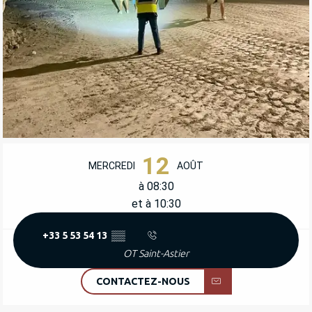
OUVERTURE ET COORDONNÉES
12
MERCREDI
AOÛT
à 08:30
et à 10:30
+33 5 53 54 13
▒▒
OT Saint-Astier
CONTACTEZ-NOUS