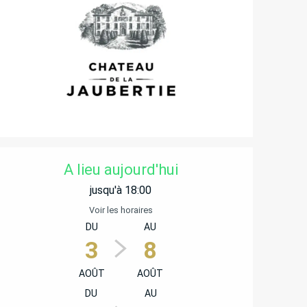
OUVERTURE ET COORD
A lieu aujourd'hui
jusqu'à 18:00
Voir les horaires
DU
AU
3
8
AOÛT
AOÛT
DU
AU