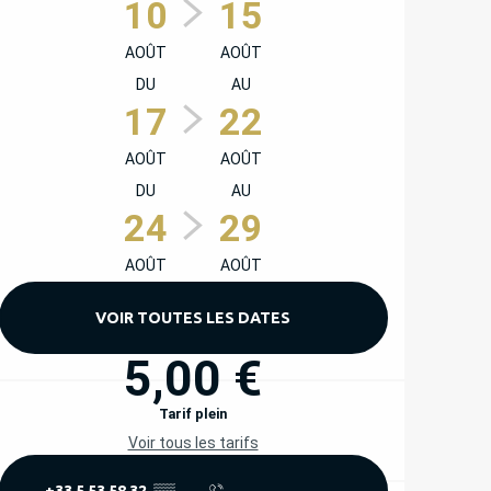
10
15
AOÛT
AOÛT
DU
AU
17
22
AOÛT
AOÛT
DU
AU
24
29
AOÛT
AOÛT
VOIR TOUTES LES DATES
5,00 €
Tarif plein
Voir tous les tarifs
+33 5 53 58 32
▒▒