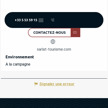
+33 5 53 59 15
▒▒
CONTACTEZ-NOUS
sarlat-tourisme.com
Environnement
Environnement
A la campagne
Signaler une erreur