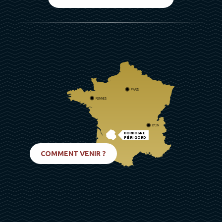
PARIS
RENNES
LYON
DORDOGNE
PÉRIGORD
BIARRITZ
COMMENT VENIR ?