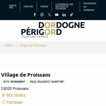
Aller
RANDONNÉE
CLASSEMENT DES
ESPACE
GROUPES
PRESSE
MEUBLÉS DE
EN
au
PRO
TOURISME
DORDOGNE
contenu
principal
Home
Village de Proissans
Village de Proissans
SITE / MONUMENT
VILLE, VILLAGE ET QUARTIER
24200 Proissans
M'y rendre
Partager