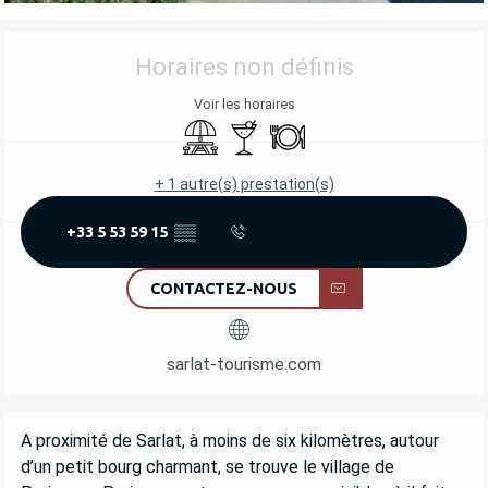
OUVERTURE ET COORDONNÉES
Horaires non définis
Voir les horaires
Aire de pique nique
Bar / Buvette
Restaurant
+ 1 autre(s) prestation(s)
+33 5 53 59 15
▒▒
CONTACTEZ-NOUS
sarlat-tourisme.com
DESCRIPTION
A proximité de Sarlat, à moins de six kilomètres, autour 
d’un petit bourg charmant, se trouve le village de 