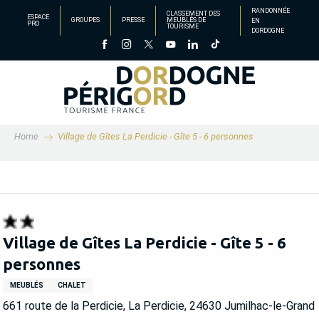
Aller
RANDONNÉE
CLASSEMENT DES
ESPACE
GROUPES
PRESSE
MEUBLÉS DE
EN
au
PRO
TOURISME
DORDOGNE
contenu
principal
Home
Village de Gîtes La Perdicie - Gîte 5 - 6 personnes
Village de Gîtes La Perdicie - Gîte 5 - 6
personnes
MEUBLÉS
CHALET
661 route de la Perdicie, La Perdicie, 24630 Jumilhac-le-Grand