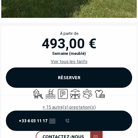
OUVERTURE ET COORDONNÉES
À partir de
493,00 €
Semaine (meublé)
Voir tous les tarifs
RÉSERVER
Jeux pour enfants / Espace jeux
Piscine
Parking
Terrasse
Animaux acceptés
Draps et linge
+ 15 autre(s) prestation(s)
+33 6 03 11 17
▒▒
CONTACTEZ-NOUS