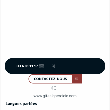
+33 6 03 11 17
▒▒
CONTACTEZ-NOUS
www.giteslaperdicie.com
Langues parlées
Langues parlées