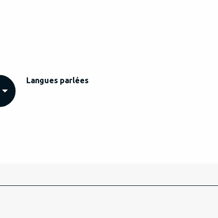
Langues parlées
Langues parlées