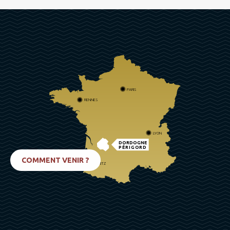
PARIS
RENNES
LYON
DORDOGNE
PÉRIGORD
COMMENT VENIR ?
BIARRITZ