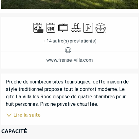
OUVERTURE ET COORDONNÉES
Lave linge
Lave vaisselle
Télévision
Piscine
Parking
Terrasse
+ 14 autre(s) prestation(s)
www.franse-villa.com
DESCRIPTION
Proche de nombreux sites touristiques, cette maison de 
style traditionnel propose tout le confort moderne. Le 
gite La Villa les Rocs dispose de quatre chambres pour 
huit personnes. Piscine privative chauffée.
Lire la suite
CAPACITÉ