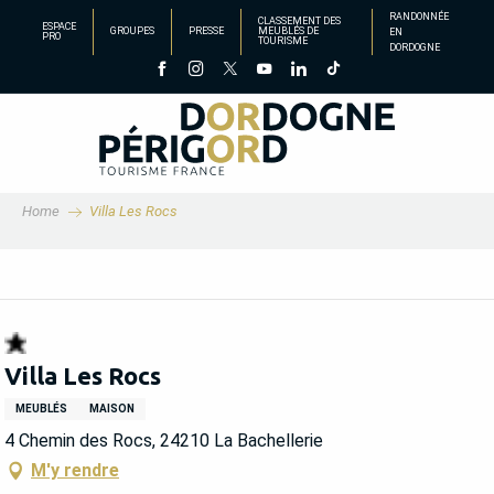
Aller
RANDONNÉE
CLASSEMENT DES
ESPACE
GROUPES
PRESSE
MEUBLÉS DE
EN
au
PRO
TOURISME
DORDOGNE
contenu
principal
Home
Villa Les Rocs
Villa Les Rocs
MEUBLÉS
MAISON
4 Chemin des Rocs, 24210 La Bachellerie
M'y rendre