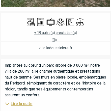
OUVERTURE ET COORDONNÉES
Lave linge
Lave vaisselle
Télévision
Air conditionné
Parking
Terrasse
+ 19 autre(s) prestation(s)
villa.ladoussiniere.fr
DESCRIPTION
Implantée au cœur d’un parc arboré de 3 000 m², notre 
villa de 280 m² allie charme authentique et prestations 
haut de gamme. Ses murs en pierre locale, emblématiques 
du Périgord, témoignent du caractère et de l’histoire de la 
région, tandis que ses équipements contemporains 
assurent un confort...
Lire la suite