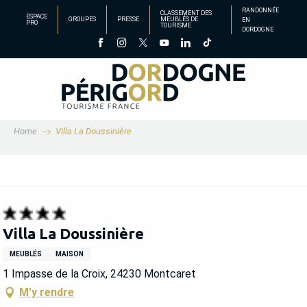
Aller
RANDONNÉE
CLASSEMENT DES
ESPACE
GROUPES
PRESSE
MEUBLÉS DE
EN
au
PRO
TOURISME
DORDOGNE
contenu
principal
Home
Villa La Doussinière
Villa La Doussinière
MEUBLÉS
MAISON
1 Impasse de la Croix, 24230 Montcaret
M'y rendre