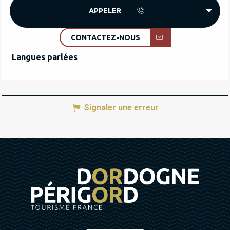
APPELER
CONTACTEZ-NOUS
Langues parlées
Langues parlées
Signaler une erreur