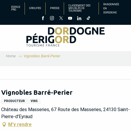
Aller
RANDONNÉE
CLASSEMENT DES
ESPACE
GROUPES
PRESSE
MEUBLÉS DE
EN
au
PRO
TOURISME
DORDOGNE
contenu
principal
Home
Vignobles Barré-Perier
Vignobles Barré-Perier
PRODUCTEUR
VINS
Château des Masseries, 67 Route des Masseries, 24130 Saint-
Pierre-d'Eyraud
M'y rendre