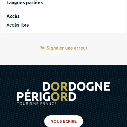
Langues parlées
Langues parlées
Accès
Accès
Accès libre
Signaler une erreur
NOUS ÉCRIRE