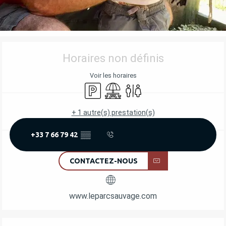
OUVERTURE ET COORDONNÉES
Horaires non définis
Voir les horaires
Parking
Aire de pique nique
Toilettes
+ 1 autre(s) prestation(s)
+33 7 66 79 42
▒▒
CONTACTEZ-NOUS
www.leparcsauvage.com