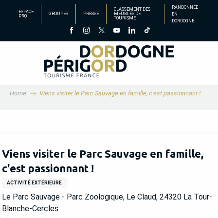
Aller
RANDONNÉE
CLASSEMENT DES
ESPACE
GROUPES
PRESSE
MEUBLÉS DE
EN
au
PRO
TOURISME
DORDOGNE
contenu
principal
Home
Viens visiter le Parc Sauvage en famille, c'est passionnant !
Viens visiter le Parc Sauvage en famille,
c'est passionnant !
ACTIVITÉ EXTÉRIEURE
Le Parc Sauvage - Parc Zoologique, Le Claud, 24320 La Tour-
Blanche-Cercles