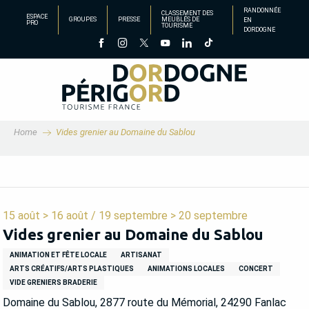
Aller
RANDONNÉE
CLASSEMENT DES
ESPACE
GROUPES
PRESSE
MEUBLÉS DE
EN
au
PRO
TOURISME
DORDOGNE
contenu
principal
Home
Vides grenier au Domaine du Sablou
15 août > 16 août / 19 septembre > 20 septembre
Vides grenier au Domaine du Sablou
ANIMATION ET FÊTE LOCALE
ARTISANAT
ARTS CRÉATIFS/ARTS PLASTIQUES
ANIMATIONS LOCALES
CONCERT
VIDE GRENIERS BRADERIE
Domaine du Sablou, 2877 route du Mémorial, 24290 Fanlac