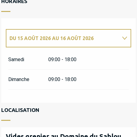
HORAIRES
DU
15 AOÛT 2026
AU
16 AOÛT 2026
DU
9 MAI 2026
AU
10 MAI 2026
Samedi
09:00 - 18:00
DU
20 JUIN 2026
AU
21 JUIN 2026
Dimanche
09:00 - 18:00
MARDI 14 JUILLET 2026
DU
18 JUILLET 2026
AU
19 JUILLET 2026
LOCALISATION
DU
19 SEPTEMBRE 2026
AU
20 SEPTEMBRE
2026
Vides grenier au Domaine du Sablou