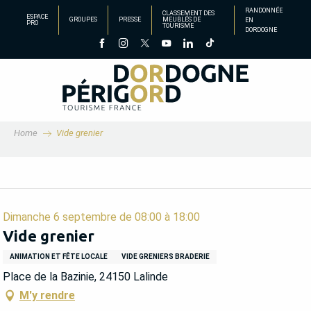
Aller
RANDONNÉE
CLASSEMENT DES
ESPACE
GROUPES
PRESSE
MEUBLÉS DE
EN
au
PRO
TOURISME
DORDOGNE
contenu
principal
Home
Vide grenier
Dimanche 6 septembre de 08:00 à 18:00
Vide grenier
ANIMATION ET FÊTE LOCALE
VIDE GRENIERS BRADERIE
Place de la Bazinie, 24150 Lalinde
M'y rendre