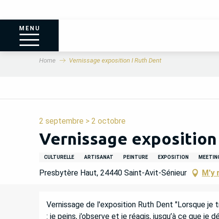
MENU
Home
Vernissage exposition I Ruth Dent
2 septembre > 2 octobre
Vernissage exposition
CULTURELLE
ARTISANAT
PEINTURE
EXPOSITION
MEETIN
Presbytère Haut, 24440 Saint-Avit-Sénieur
M'y 
DESCRIPTION
Vernissage de l'exposition Ruth Dent "Lorsque je tr
: je peins, j’observe et je réagis, jusqu’à ce que je d