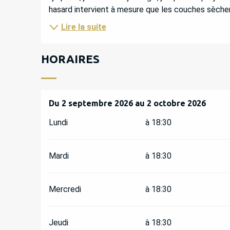
hasard intervient à mesure que les couches sèchent
Lire la suite
HORAIRES
Du
Du
2 septembre 2026
2 septembre 2026
au
au
2 octobre 2026
2 octobre 2026
Lundi
à 18:30
Mardi
à 18:30
Mercredi
à 18:30
Jeudi
à 18:30