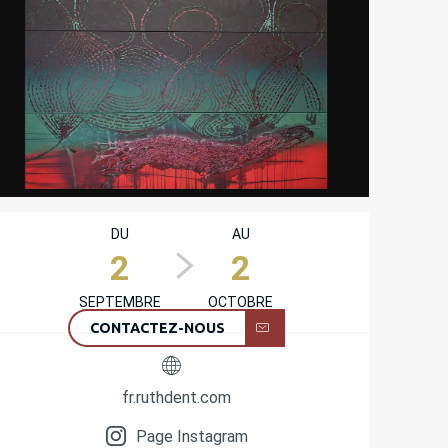
OUVERTURE ET COORD
DU
AU
2
2
SEPTEMBRE
OCTOBRE
CONTACTEZ-NOUS
fr.ruthdent.com
Page Instagram