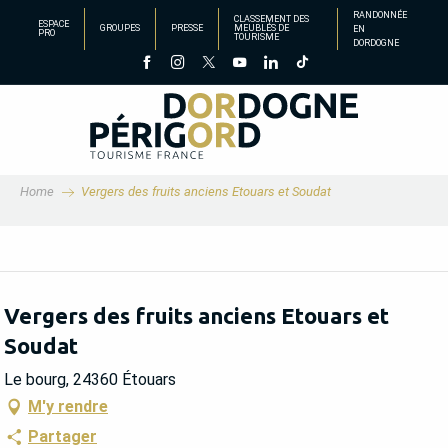
Aller
RANDONNÉE
CLASSEMENT DES
ESPACE
GROUPES
PRESSE
MEUBLÉS DE
EN
au
PRO
TOURISME
DORDOGNE
contenu
principal
Home
Vergers des fruits anciens Etouars et Soudat
Vergers des fruits anciens Etouars et
Soudat
Le bourg, 24360 Étouars
M'y rendre
Partager