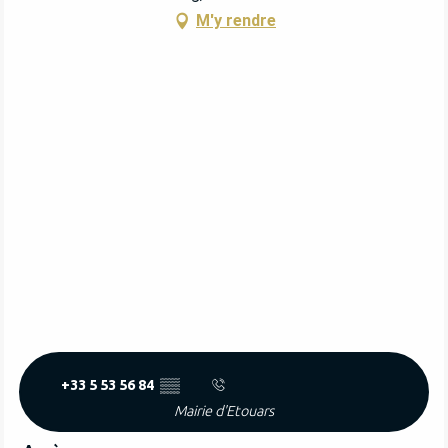
M'y rendre
+33 5 53 56 84
▒▒
Mairie d'Etouars