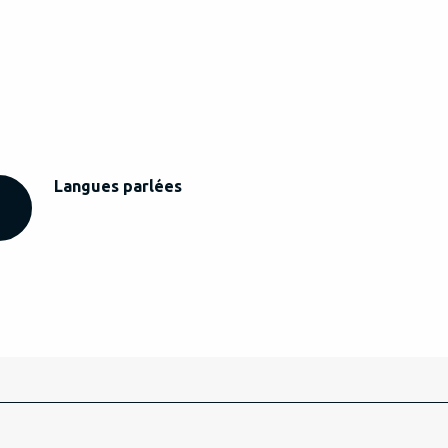
Langues parlées
Langues parlées