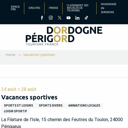
Aller
RANDONNÉE
CLASSEMENT DES
ESPACE
GROUPES
PRESSE
MEUBLÉS DE
EN
au
PRO
TOURISME
DORDOGNE
contenu
principal
Home
Vacances sportives
24 août > 28 août
Vacances sportives
SPORTS ET LOISIRS
SPORTS DIVERS
ANIMATIONS LOCALES
LOISIR SPORTIF
La Filature de l'Isle, 15 chemin des Feutres du Toulon, 24000
Périgueux