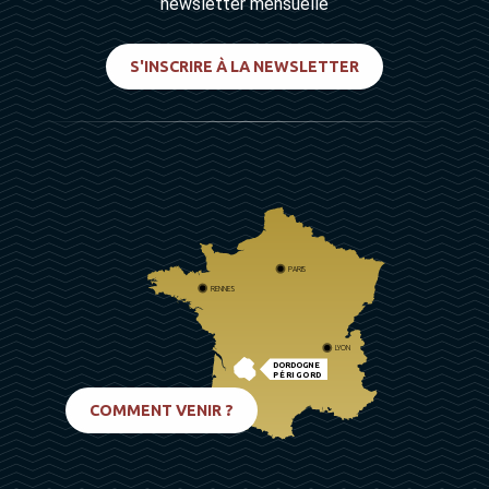
newsletter mensuelle
S'INSCRIRE À LA NEWSLETTER
PARIS
RENNES
LYON
DORDOGNE
PÉRIGORD
BIARRITZ
COMMENT VENIR ?