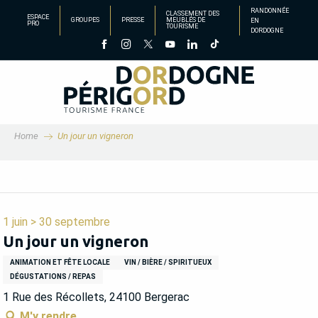
Aller
RANDONNÉE
CLASSEMENT DES
ESPACE
GROUPES
PRESSE
MEUBLÉS DE
EN
au
PRO
TOURISME
DORDOGNE
contenu
principal
Home
Un jour un vigneron
1 juin > 30 septembre
Un jour un vigneron
ANIMATION ET FÊTE LOCALE
VIN / BIÈRE / SPIRITUEUX
DÉGUSTATIONS / REPAS
1 Rue des Récollets, 24100 Bergerac
M'y rendre