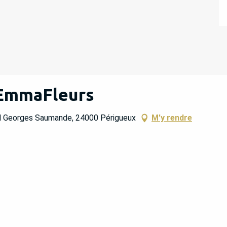
: EmmaFleurs
ard Georges Saumande, 24000 Périgueux
M'y rendre