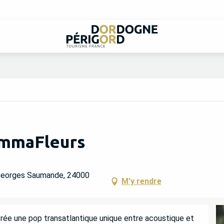
 EmmaFleurs
d Georges Saumande, 24000
M'y rendre
rée une pop transatlantique unique entre acoustique et 