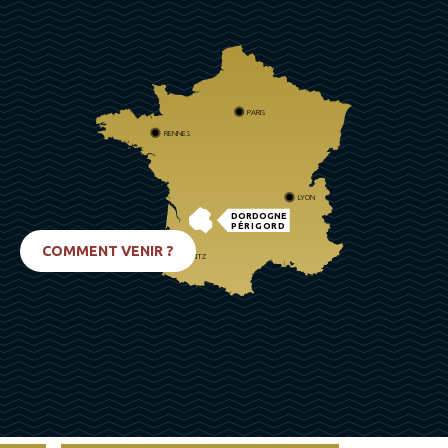
PARIS
RENNES
LYON
DORDOGNE
PÉRIGORD
COMMENT VENIR ?
BIARRITZ