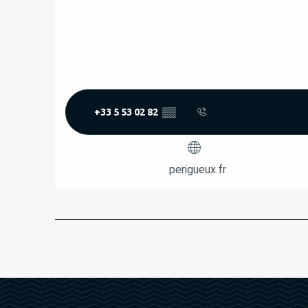
+33 5 53 02 82
▒▒
perigueux.fr