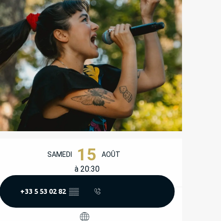
OUVERTURE ET COORD
15
SAMEDI
AOÛT
à 20:30
+33 5 53 02 82
▒▒