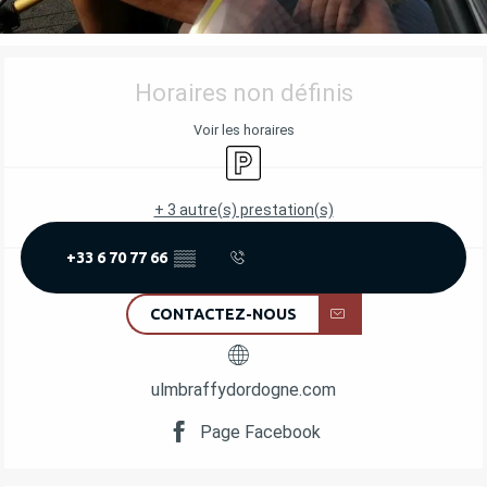
OUVERTURE ET COORDONNÉES
Horaires non définis
Voir les horaires
Parking
+ 3 autre(s) prestation(s)
+33 6 70 77 66
▒▒
CONTACTEZ-NOUS
ulmbraffydordogne.com
Page Facebook