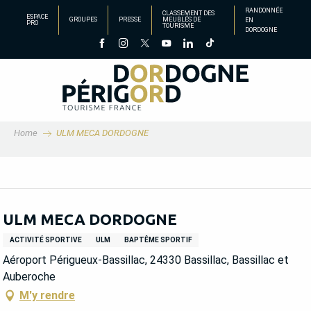
Aller
RANDONNÉE
CLASSEMENT DES
ESPACE
GROUPES
PRESSE
MEUBLÉS DE
EN
au
PRO
TOURISME
DORDOGNE
contenu
principal
Home
ULM MECA DORDOGNE
ULM MECA DORDOGNE
ACTIVITÉ SPORTIVE
ULM
BAPTÊME SPORTIF
Aéroport Périgueux-Bassillac, 24330 Bassillac, Bassillac et
Auberoche
M'y rendre