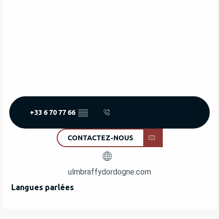
+33 6 70 77 66
▒▒
CONTACTEZ-NOUS
ulmbraffydordogne.com
Langues parlées
Langues parlées