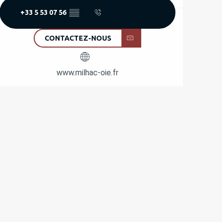
+33 5 53 07 56
▒▒
CONTACTEZ-NOUS
www.milhac-oie.fr