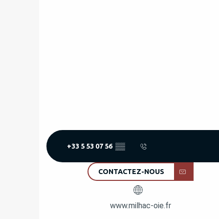
+33 5 53 07 56
▒▒
CONTACTEZ-NOUS
www.milhac-oie.fr