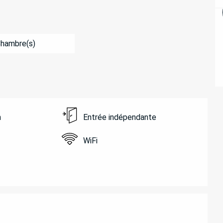
Chambre(s)
n
Entrée indépendante
WiFi
ATIONS