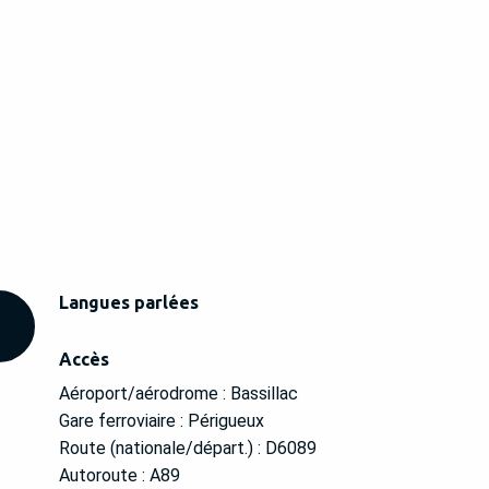
Langues parlées
Langues parlées
Accès
Accès
Aéroport/aérodrome : Bassillac
Gare ferroviaire : Périgueux
Route (nationale/départ.) : D6089
Autoroute : A89