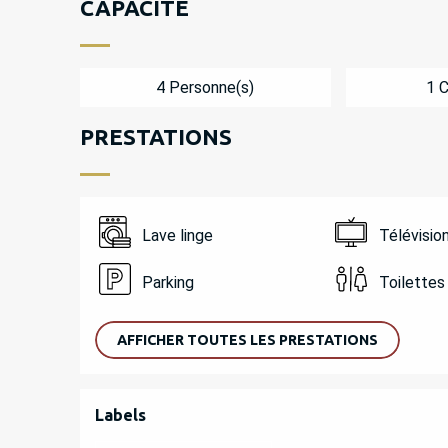
CAPACITÉ
4 Personne(s)
1 
PRESTATIONS
Lave linge
Télévisio
Parking
Toilettes
AFFICHER TOUTES LES PRESTATIONS
OFFRES DE PREST
Labels
Labels