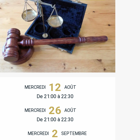
OUVERTURE ET COORD
12
MERCREDI
AOÛT
De 21:00 à 22:30
26
MERCREDI
AOÛT
De 21:00 à 22:30
2
MERCREDI
SEPTEMBRE