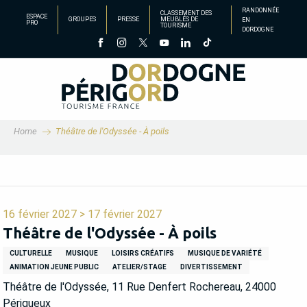
Aller
RANDONNÉE
CLASSEMENT DES
ESPACE
GROUPES
PRESSE
MEUBLÉS DE
EN
au
PRO
TOURISME
DORDOGNE
contenu
principal
Home
Théâtre de l'Odyssée - À poils
16 février 2027 > 17 février 2027
Théâtre de l'Odyssée - À poils
CULTURELLE
MUSIQUE
LOISIRS CRÉATIFS
MUSIQUE DE VARIÉTÉ
ANIMATION JEUNE PUBLIC
ATELIER/STAGE
DIVERTISSEMENT
Théâtre de l'Odyssée, 11 Rue Denfert Rochereau, 24000
Périgueux