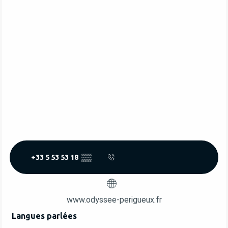
+33 5 53 53 18
▒▒
www.odyssee-perigueux.fr
Langues parlées
Langues parlées