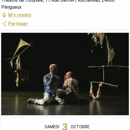
Théâtre de l'Odysée, 11 Rue Denfert Rochereau, 24000
Périgueux
M'y rendre
Partager
OUVERTURE ET COORDONNÉES
3
SAMEDI
OCTOBRE