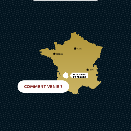
PARIS
RENNES
LYON
DORDOGNE
PÉRIGORD
BIARRITZ
COMMENT VENIR ?