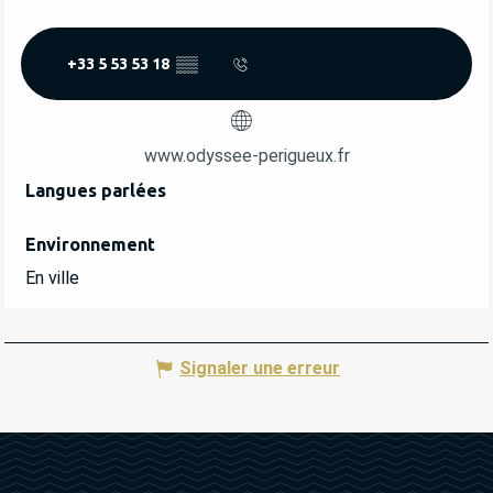
+33 5 53 53 18
▒▒
www.odyssee-perigueux.fr
Langues parlées
Langues parlées
Environnement
Environnement
En ville
Signaler une erreur