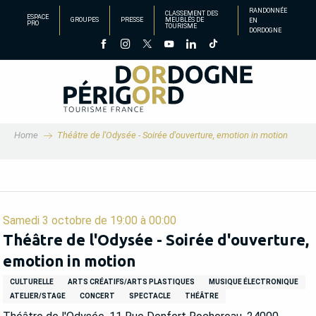
Aller
RANDONNÉE
CLASSEMENT DES
ESPACE
GROUPES
PRESSE
MEUBLÉS DE
EN
au
PRO
TOURISME
DORDOGNE
contenu
principal
Home
Théâtre de l'Odysée - Soirée d'ouverture, emotion in motion
Samedi 3 octobre de 19:00 à 00:00
Théâtre de l'Odysée - Soirée d'ouverture,
emotion in motion
CULTURELLE
ARTS CRÉATIFS/ARTS PLASTIQUES
MUSIQUE ÉLECTRONIQUE
ATELIER/STAGE
CONCERT
SPECTACLE
THÉÂTRE