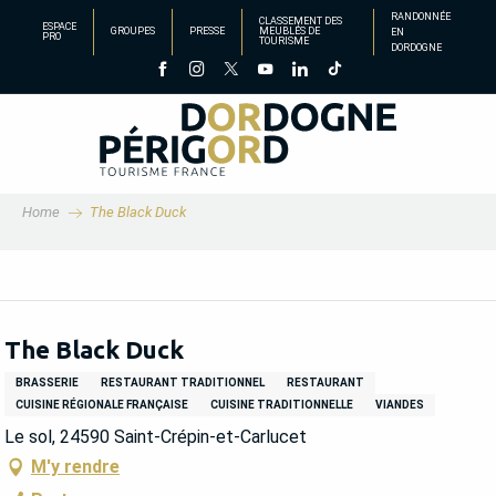
Aller
RANDONNÉE
CLASSEMENT DES
ESPACE
GROUPES
PRESSE
MEUBLÉS DE
EN
au
PRO
TOURISME
DORDOGNE
contenu
principal
Home
The Black Duck
The Black Duck
BRASSERIE
RESTAURANT TRADITIONNEL
RESTAURANT
CUISINE RÉGIONALE FRANÇAISE
CUISINE TRADITIONNELLE
VIANDES
Le sol, 24590 Saint-Crépin-et-Carlucet
M'y rendre