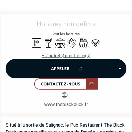
OUVERTURE ET COORDONNÉES
Horaires non définis
Voir les horaires
Parking
Bar / Buvette
Terrasse
Animaux acceptés
Banquet
WiFi
+ 2 autre(s) prestation(s)
APPELER
CONTACTEZ-NOUS
www.theblackduck.fr
DESCRIPTION
Situé à la sortie de Salignac, le Pub Restaurant The Black 