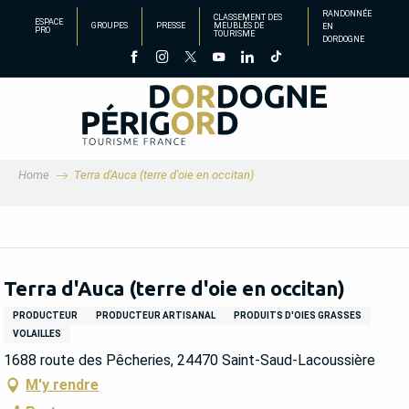
Aller
RANDONNÉE
CLASSEMENT DES
ESPACE
GROUPES
PRESSE
MEUBLÉS DE
EN
au
PRO
TOURISME
DORDOGNE
contenu
principal
Home
Terra d'Auca (terre d'oie en occitan)
Terra d'Auca (terre d'oie en occitan)
PRODUCTEUR
PRODUCTEUR ARTISANAL
PRODUITS D'OIES GRASSES
VOLAILLES
1688 route des Pêcheries, 24470 Saint-Saud-Lacoussière
M'y rendre