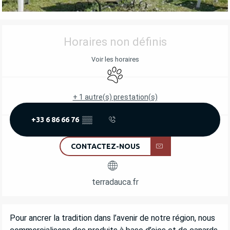
OUVERTURE ET COORDONNÉES
Horaires non définis
Voir les horaires
Animaux acceptés
+ 1 autre(s) prestation(s)
+33 6 86 66 76
▒▒
CONTACTEZ-NOUS
terradauca.fr
DESCRIPTION
Pour ancrer la tradition dans l’avenir de notre région, nous 