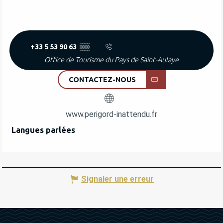
+33 5 53 90 63
▒▒
Office de Tourisme du Pays de Saint-Aulaye
CONTACTEZ-NOUS
www.perigord-inattendu.fr
Langues parlées
Langues parlées
Signaler une erreur