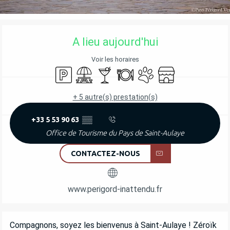
OUVERTURE ET COORDONNÉES
A lieu aujourd'hui
Voir les horaires
Parking
Aire de pique nique
Bar / Buvette
Restaurant
Animaux acceptés
Boutique
+ 5 autre(s) prestation(s)
+33 5 53 90 63
▒▒
Office de Tourisme du Pays de Saint-Aulaye
CONTACTEZ-NOUS
www.perigord-inattendu.fr
DESCRIPTION
Compagnons, soyez les bienvenus à Saint-Aulaye ! Zéroïk 