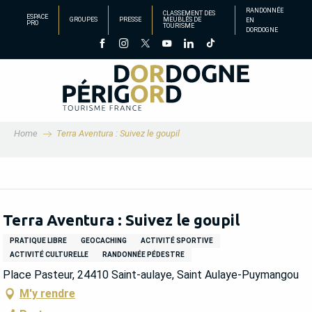
Aller
RANDONNÉE
CLASSEMENT DES
ESPACE
GROUPES
PRESSE
MEUBLÉS DE
EN
au
PRO
TOURISME
DORDOGNE
contenu
principal
Home
Terra Aventura : Suivez le goupil
Terra Aventura : Suivez le goupil
PRATIQUE LIBRE
GEOCACHING
ACTIVITÉ SPORTIVE
ACTIVITÉ CULTURELLE
RANDONNÉE PÉDESTRE
Place Pasteur, 24410 Saint-aulaye, Saint Aulaye-Puymangou
M'y rendre