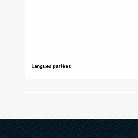
Langues parlées
Langues parlées