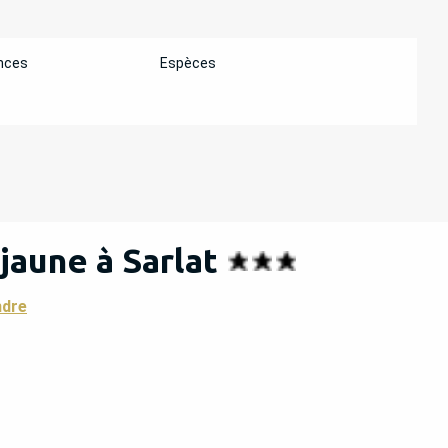
nces
Espèces
jaune à Sarlat
ndre