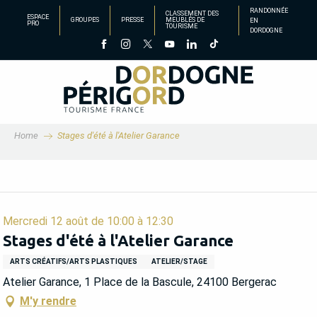
Aller
RANDONNÉE
CLASSEMENT DES
ESPACE
GROUPES
PRESSE
MEUBLÉS DE
EN
au
PRO
TOURISME
DORDOGNE
contenu
principal
Home
Stages d'été à l'Atelier Garance
Mercredi 12 août de 10:00 à 12:30
Stages d'été à l'Atelier Garance
ARTS CRÉATIFS/ARTS PLASTIQUES
ATELIER/STAGE
Atelier Garance, 1 Place de la Bascule, 24100 Bergerac
M'y rendre