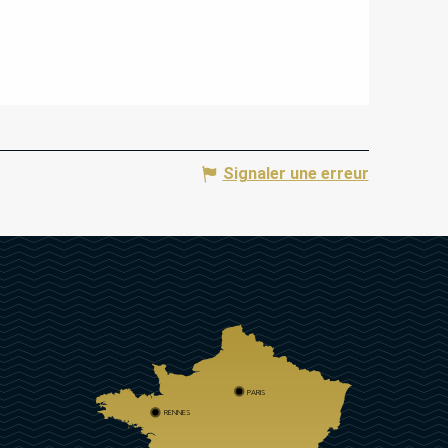
Signaler une erreur
PARIS
RENNES