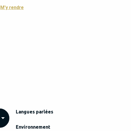
M'y rendre
Langues parlées
Langues parlées
Environnement
Environnement