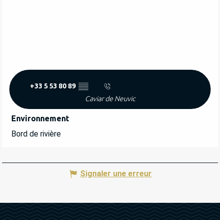
+33 5 53 80 89
▒▒
Caviar de Neuvic
Environnement
Environnement
Bord de rivière
Signaler une erreur