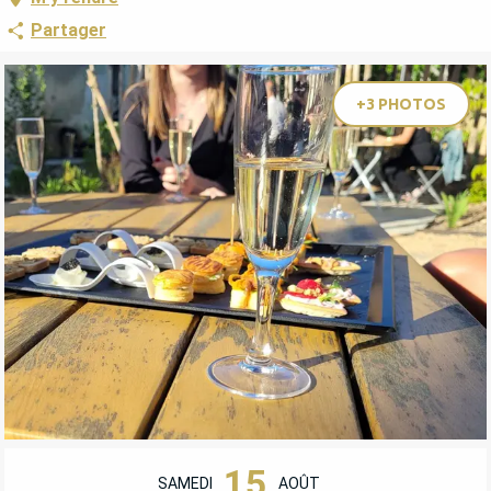
Partager
+3 PHOTOS
OUVERTURE ET COORDONNÉES
15
SAMEDI
AOÛT