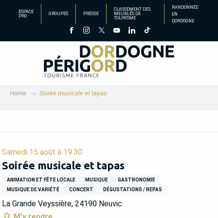
Aller
RANDONNÉE
CLASSEMENT DES
ESPACE
GROUPES
PRESSE
MEUBLÉS DE
EN
au
PRO
TOURISME
DORDOGNE
contenu
principal
Home
Soirée musicale et tapas
Samedi 15 août à 19:30
Soirée musicale et tapas
ANIMATION ET FÊTE LOCALE
MUSIQUE
GASTRONOMIE
MUSIQUE DE VARIÉTÉ
CONCERT
DÉGUSTATIONS / REPAS
La Grande Veyssière, 24190 Neuvic
M'y rendre