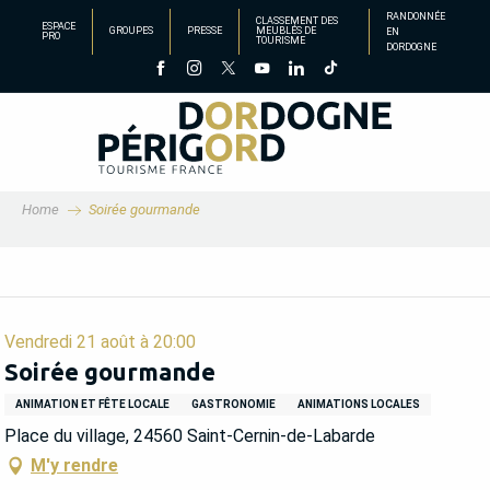
Aller
RANDONNÉE
CLASSEMENT DES
ESPACE
GROUPES
PRESSE
MEUBLÉS DE
EN
au
PRO
TOURISME
DORDOGNE
contenu
principal
Home
Soirée gourmande
Vendredi 21 août à 20:00
Soirée gourmande
ANIMATION ET FÊTE LOCALE
GASTRONOMIE
ANIMATIONS LOCALES
Place du village, 24560 Saint-Cernin-de-Labarde
M'y rendre