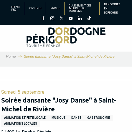
Aller
RANDONNÉE
CLASSEMENT DES
ESPACE
GROUPES
PRESSE
MEUBLÉS DE
EN
au
PRO
TOURISME
DORDOGNE
contenu
principal
Home
Soirée dansante "Josy Danse" à Saint-Michel de Rivière
Samedi 5 septembre
Soirée dansante "Josy Danse" à Saint-
Michel de Rivière
ANIMATION ET FÊTE LOCALE
MUSIQUE
DANSE
GASTRONOMIE
ANIMATIONS LOCALES