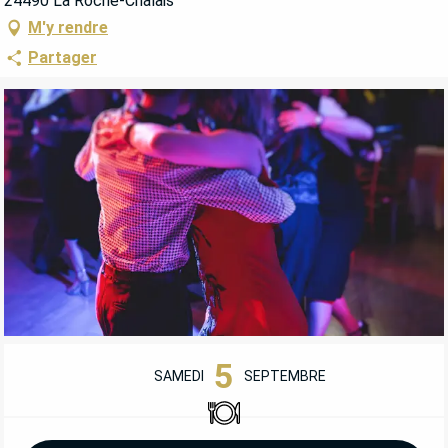
24490 La Roche-Chalais
M'y rendre
Partager
OUVERTURE ET COORDONNÉES
5
SAMEDI
SEPTEMBRE
Restaurant