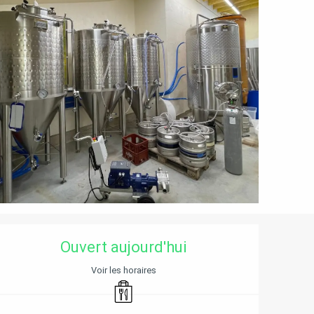
OUVERTURE ET COORD
Ouvert aujourd'hui
Voir les horaires
Vente à emporter