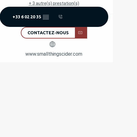
+ 3 autre(s) prestation(s)
+33 6 02 20 35
▒▒
CONTACTEZ-NOUS
www.smallthingscider.com