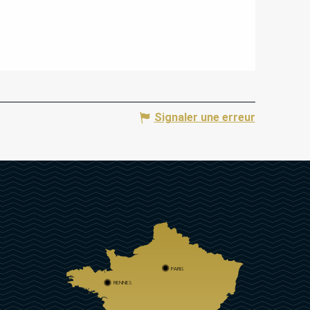
Signaler une erreur
PARIS
RENNES