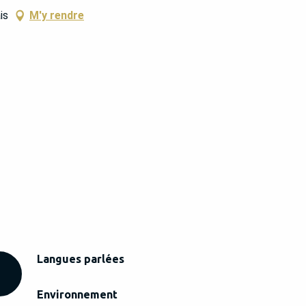
is
M'y rendre
Langues parlées
Langues parlées
Environnement
Environnement