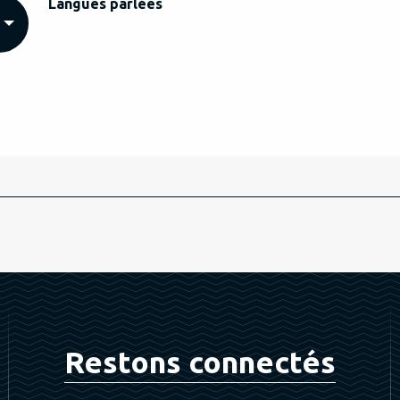
Langues parlées
Langues parlées
Restons connectés