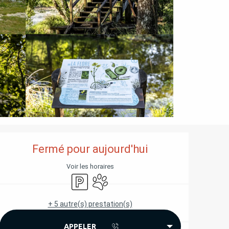
OUVERTURE ET COORD
Fermé pour aujourd'hui
Voir les horaires
Parking
Animaux acceptés
+ 5 autre(s) prestation(s)
APPELER