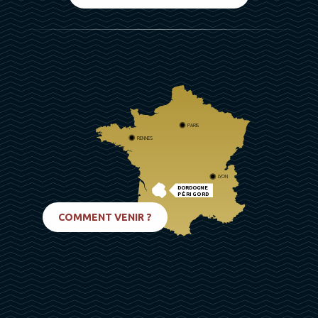
PARIS
RENNES
LYON
DORDOGNE
PÉRIGORD
BIARRITZ
COMMENT VENIR ?