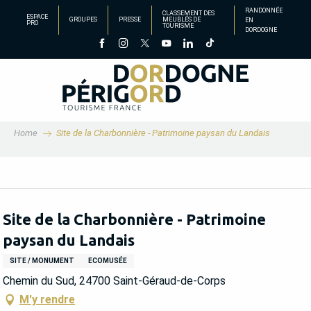
Aller
RANDONNÉE
CLASSEMENT DES
ESPACE
GROUPES
PRESSE
MEUBLÉS DE
EN
au
PRO
TOURISME
DORDOGNE
contenu
principal
Home
Site de la Charbonnière - Patrimoine paysan du Landais
Site de la Charbonnière - Patrimoine
paysan du Landais
SITE / MONUMENT
ECOMUSÉE
Chemin du Sud, 24700 Saint-Géraud-de-Corps
M'y rendre