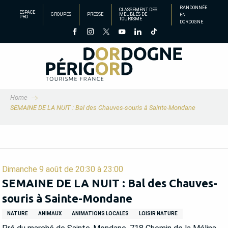
Aller
RANDONNÉE
CLASSEMENT DES
ESPACE
GROUPES
PRESSE
MEUBLÉS DE
EN
au
PRO
TOURISME
DORDOGNE
contenu
principal
Home
SEMAINE DE LA NUIT : Bal des Chauves-souris à Sainte-Mondane
Dimanche 9 août de 20:30 à 23:00
SEMAINE DE LA NUIT : Bal des Chauves-
souris à Sainte-Mondane
NATURE
ANIMAUX
ANIMATIONS LOCALES
LOISIR NATURE