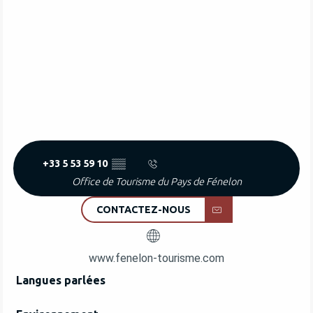
+33 5 53 59 10
▒▒
Office de Tourisme du Pays de Fénelon
CONTACTEZ-NOUS
www.fenelon-tourisme.com
Langues parlées
Langues parlées