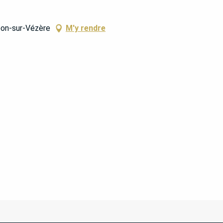
éon-sur-Vézère
M'y rendre