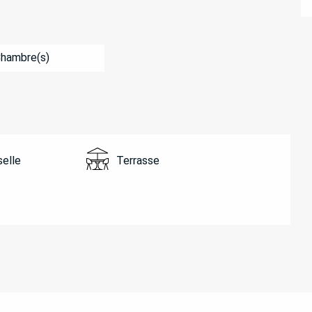
Chambre(s)
selle
Terrasse