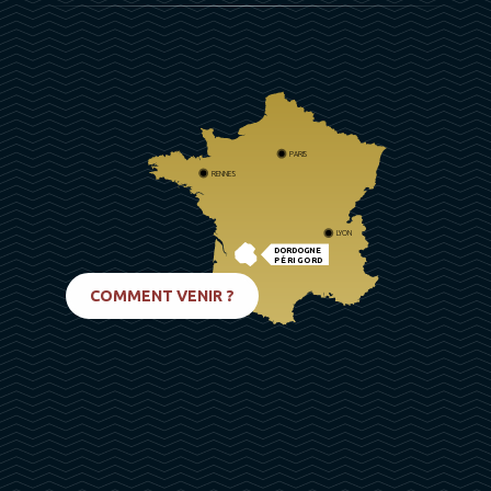
PARIS
RENNES
LYON
DORDOGNE
PÉRIGORD
BIARRITZ
COMMENT VENIR ?