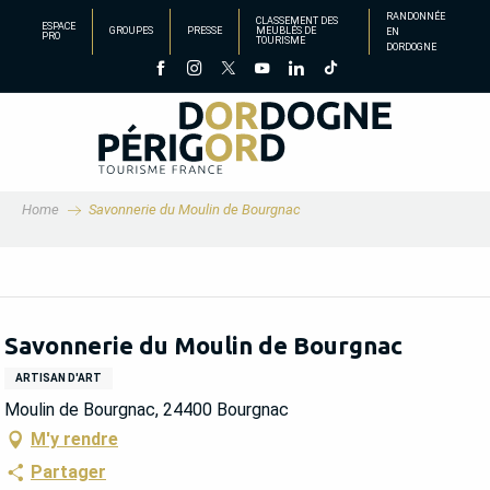
Aller
RANDONNÉE
CLASSEMENT DES
ESPACE
GROUPES
PRESSE
MEUBLÉS DE
EN
au
PRO
TOURISME
DORDOGNE
contenu
principal
Home
Savonnerie du Moulin de Bourgnac
Savonnerie du Moulin de Bourgnac
ARTISAN D'ART
Moulin de Bourgnac, 24400 Bourgnac
M'y rendre
Partager