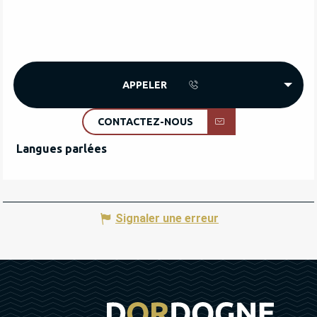
APPELER
CONTACTEZ-NOUS
Langues parlées
Langues parlées
Signaler une erreur